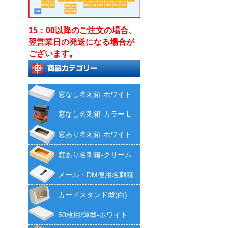
15：00以降のご注文の場合、
翌営業日の発送になる場合が
ございます。
窓なし名刺箱-ホワイト
窓なし名刺箱-カラー L
窓あり名刺箱-ホワイト
窓あり名刺箱-クリーム
メール・DM便用名刺箱
カードスタンド型(白)
50枚用/薄型-ホワイト