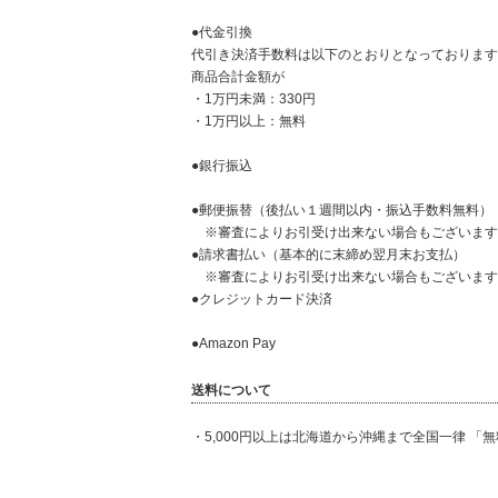
●代金引換
代引き決済手数料は以下のとおりとなっております
商品合計金額が
・1万円未満：330円
・1万円以上：無料
●銀行振込
●郵便振替（後払い１週間以内・振込手数料無料）
※審査によりお引受け出来ない場合もございます
●請求書払い（基本的に末締め翌月末お支払）
※審査によりお引受け出来ない場合もございます
●クレジットカード決済
●Amazon Pay
送料について
・5,000円以上は北海道から沖縄まで全国一律 「無料