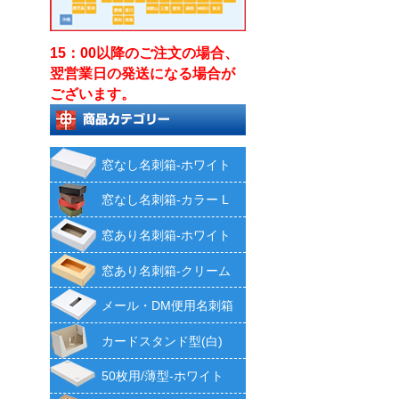
15：00以降のご注文の場合、
翌営業日の発送になる場合が
ございます。
窓なし名刺箱-ホワイト
窓なし名刺箱-カラー L
窓あり名刺箱-ホワイト
窓あり名刺箱-クリーム
メール・DM便用名刺箱
カードスタンド型(白)
50枚用/薄型-ホワイト