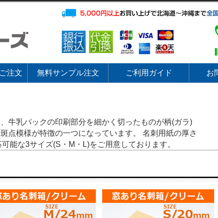
ご注文
無料サンプル注文
ご利用ガイド
お
、牛乳パックの印刷部分を細かく切ったものが柄(ガラ)
斑点模様が特徴の一つになっています。 名刺用紙の厚さ
て対応可能な3サイズ(S・M・L)をご用意しております。