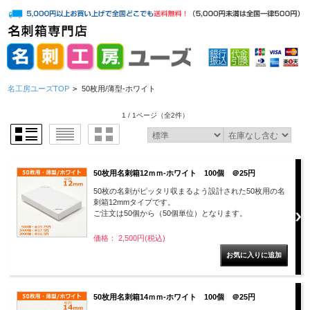
名工房ユーズTOP
>
50枚用/薄型-ホワイト
1 / 1ページ
（全2件）
50枚用名刺箱12ｍｍ-ホワイト 100個 ＠25円
50枚の名刺がピッタリ収まるよう設計された50枚用の名
刺箱12mmタイプです。
ご注文は50個から（50個単位）となります。
価格： 2,500円(税込)
50枚用名刺箱14ｍｍ-ホワイト 100個 ＠25円