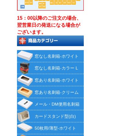
15：00以降のご注文の場合、
翌営業日の発送になる場合が
ございます。
窓なし名刺箱-ホワイト
窓なし名刺箱-カラー L
窓あり名刺箱-ホワイト
窓あり名刺箱-クリーム
メール・DM便用名刺箱
カードスタンド型(白)
50枚用/薄型-ホワイト